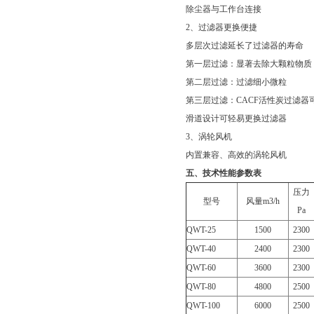
除尘器与工作台连接
2、过滤器更换便捷
多层次过滤延长了过滤器的寿命
第一层过滤：显著去除大颗粒物质
第二层过滤：过滤细小微粒
第三层过滤：CACF活性炭过滤器
滑道设计可轻易更换过滤器
3、涡轮风机
内置兼容、高效的涡轮风机
五、技术性能参数表
压力
型号
风量m3/h
Pa
QWT-25
1500
2300
QWT-40
2400
2300
QWT-60
3600
2300
QWT-80
4800
2500
QWT-100
6000
2500